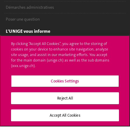
Démarches administratives
Poser une question
L'UNIGE vous informe
UNIGE Mobile
By clicking “Accept All Cookies”, you agree to the storing of
cookies on your device to enhance site navigation, analyze
site usage, and assist in our marketing efforts. You accept
Médias
for the main domain (unige.ch) as well as the sub domains
(xxx.unige.ch).
Offres d'emploi
Bibliothèque
Cookies Settings
Calendrier académique
Reject All
Médias sociaux UNIGE
Accept All Cookies