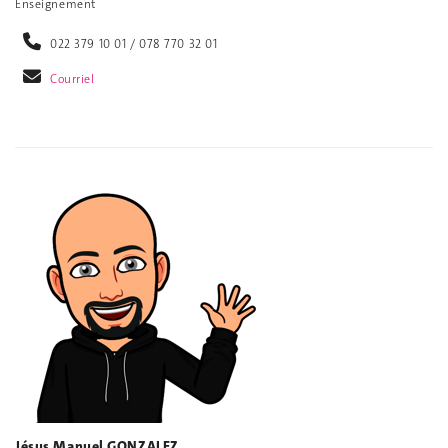
Enseignement
022 379 10 01 / 078 770 32 01
Courriel
Jésus Manuel GONZALEZ