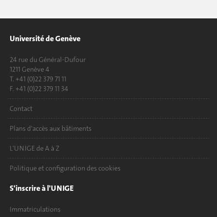
Université de Genève
24 rue du Général-Dufour
1211 Genève 4
T. +41 (0)22 379 71 11
F. +41 (0)22 379 11 34
Contact
Plans d'accès aux bâtiments
L'UNIGE de A à Z
Politique et configuration des cookies
S'inscrire à l'UNIGE
Immatriculations