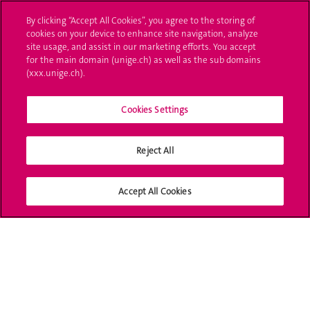
UNIGE Mobile
By clicking “Accept All Cookies”, you agree to the storing of
cookies on your device to enhance site navigation, analyze
Médias
site usage, and assist in our marketing efforts. You accept
for the main domain (unige.ch) as well as the sub domains
Offres d'emploi
(xxx.unige.ch).
Bibliothèque
Cookies Settings
Calendrier académique
Reject All
Médias sociaux UNIGE
Accept All Cookies
Accréditation