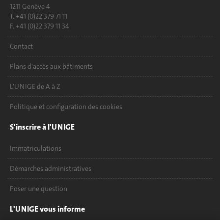
1211 Genève 4
T. +41 (0)22 379 71 11
F. +41 (0)22 379 11 34
Contact
Plans d'accès aux bâtiments
L'UNIGE de A à Z
Politique et configuration des cookies
S'inscrire à l'UNIGE
Immatriculations
Démarches administratives
Poser une question
L'UNIGE vous informe